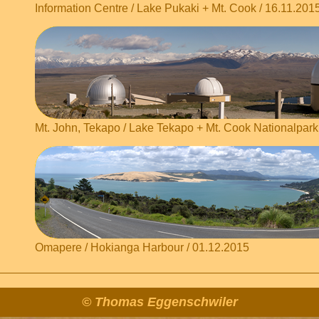
Information Centre / Lake Pukaki + Mt. Cook / 16.11.201
Mt. John, Tekapo / Lake Tekapo + Mt. Cook Nationalpark
Omapere / Hokianga Harbour / 01.12.2015
© Thomas Eggenschwiler